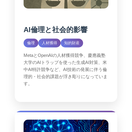
AI倫理と社会的影響
倫理
人材獲得
知的財産
MetaとOpenAIの人材獲得競争、慶應義塾
大学のAIトラップを使った生成AI対策、米
中AI特許競争など、AI技術の発展に伴う倫
理的・社会的課題が浮き彫りになっていま
す。