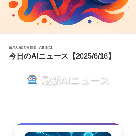
投
06/18/2025
投稿者:
YUI-INCU
稿
今日のAIニュース【2025/6/18】
日:
最新AIニュース
2025年6月19日 – 日経新聞、Ledge.ai、
AINOWから収集した最新情報