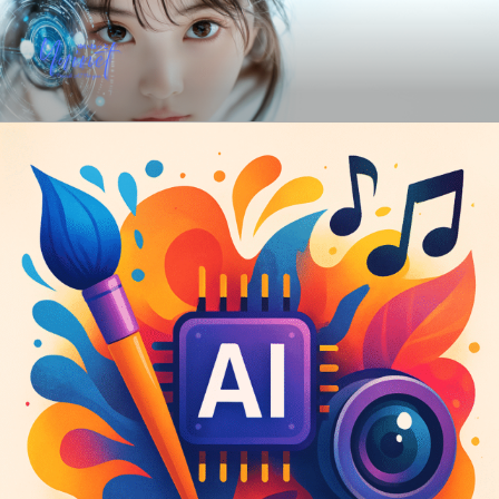
コ
ン
テ
ン
YUINET PROVIDE AI FOR YOU
ツ
へ
ス
キ
ッ
プ