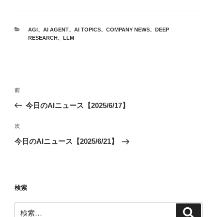
カ
AGI
、
AI AGENT
、
AI TOPICS
、
COMPANY NEWS
、
DEEP
テ
RESEARCH
、
LLM
ゴ
リ
ー
投
前
前
稿
の
今日のAIニュース【2025/6/17】
ナ
投
ビ
稿
次
次
ゲ
の
今日のAIニュース【2025/6/21】
投
ー
稿
シ
ョ
検索
ン
検
検