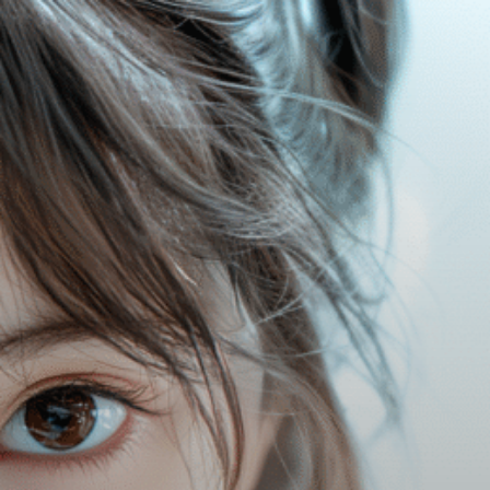
コ
ン
テ
ン
ツ
へ
ス
キ
ッ
プ