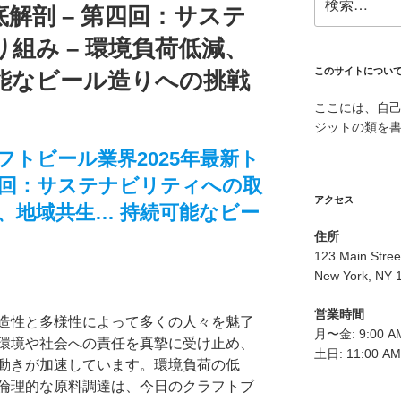
解剖 – 第四回：サステ
索:
組み – 環境負荷低減、
このサイトについ
可能なビール造りへの挑戦
ここには、自
ジットの類を
トビール業界2025年最新ト
第四回：サステナビリティへの取
アクセス
減、地域共生… 持続可能なビー
住所
123 Main Stree
New York, NY 
営業時間
造性と多様性によって多くの人々を魅了
月〜金: 9:00 AM
環境や社会への責任を真摯に受け止め、
土日: 11:00 AM
動きが加速しています。環境負荷の低
倫理的な原料調達は、今日のクラフトブ