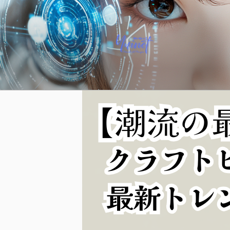
コ
ン
テ
ン
ツ
へ
YUINET PRO
ス
キ
ッ
プ