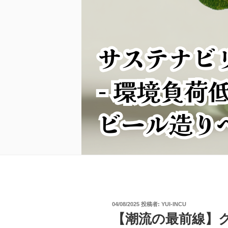
投
04/08/2025
投稿者:
YUI-INCU
稿
【潮流の最前線】ク
日: