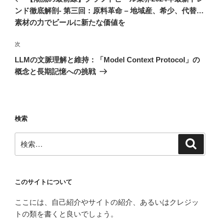
ナ
投
ンド徹底解剖- 第三回：原料革命 – 地域産、希少、代替…
ビ
稿
素材の力でビールに新たな価値を
ゲ
次
次
ー
の
シ
LLMの文脈理解と維持：「Model Context Protocol」の
投
概念と長期記憶への挑戦
ョ
稿
ン
検索
検
検
索
索:
このサイトについて
ここには、自己紹介やサイトの紹介、あるいはクレジッ
トの類を書くと良いでしょう。