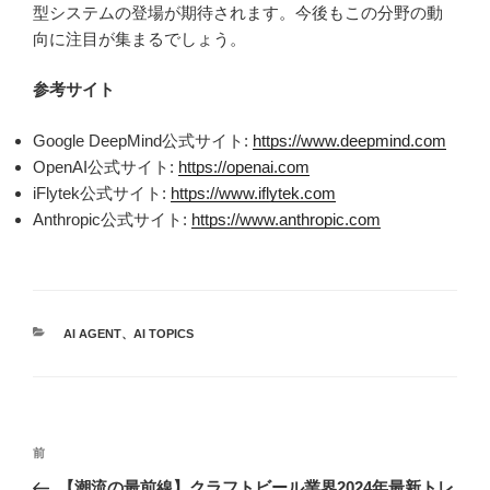
型システムの登場が期待されます。今後もこの分野の動
向に注目が集まるでしょう。
参考サイト
Google DeepMind公式サイト:
https://www.deepmind.com
OpenAI公式サイト:
https://openai.com
iFlytek公式サイト:
https://www.iflytek.com
Anthropic公式サイト:
https://www.anthropic.com
カ
AI AGENT
、
AI TOPICS
テ
ゴ
リ
ー
投
前
前
稿
の
【潮流の最前線】クラフトビール業界2024年最新トレ