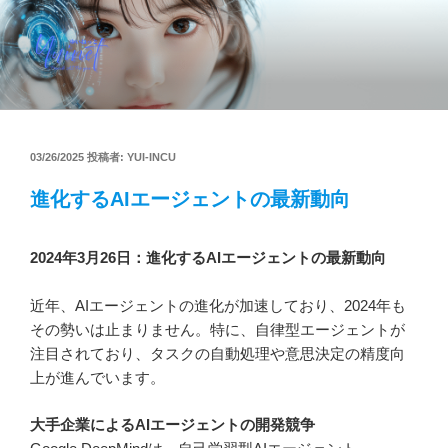
コ
ン
テ
ン
YUINET PROVIDE AI FOR YOU
ツ
へ
ス
投
03/26/2025
投稿者:
YUI-INCU
稿
キ
日:
進化するAIエージェントの最新動向
ッ
プ
2024年3月26日：進化するAIエージェントの最新動向
近年、AIエージェントの進化が加速しており、2024年も
その勢いは止まりません。特に、自律型エージェントが
注目されており、タスクの自動処理や意思決定の精度向
上が進んでいます。
大手企業によるAIエージェントの開発競争