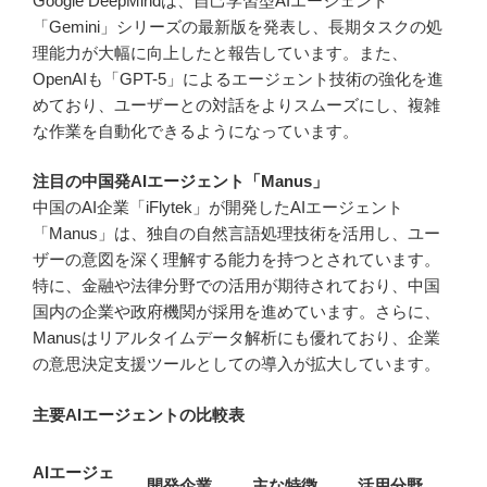
Google DeepMindは、自己学習型AIエージェント
「Gemini」シリーズの最新版を発表し、長期タスクの処
理能力が大幅に向上したと報告しています。また、
OpenAIも「GPT-5」によるエージェント技術の強化を進
めており、ユーザーとの対話をよりスムーズにし、複雑
な作業を自動化できるようになっています。
注目の中国発AIエージェント「Manus」
中国のAI企業「iFlytek」が開発したAIエージェント
「Manus」は、独自の自然言語処理技術を活用し、ユー
ザーの意図を深く理解する能力を持つとされています。
特に、金融や法律分野での活用が期待されており、中国
国内の企業や政府機関が採用を進めています。さらに、
Manusはリアルタイムデータ解析にも優れており、企業
の意思決定支援ツールとしての導入が拡大しています。
主要AIエージェントの比較表
AIエージェ
開発企業
主な特徴
活用分野