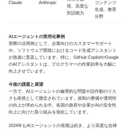
Claude
Anthropic
コンテンツ
視、高度な
生成、教育
対話能力
分野
AIエージェントの実用化事例
実際の活用例として、企業向けのカスタマーサポート
や、ソフトウェア開発におけるコード生成アシスタント
が急速に普及しています。特に、GitHub CopilotやGoogle
のAIアシスタントは、プログラマーの作業効率を大幅に
向上させています。
今後の課題と展望
一方で、AIエージェントの倫理的な問題や誤作動のリス
クも依然として懸念されています。規制の整備や透明性
の向上が求められる中、各国の政府や企業がAIの安全性
向上に向けた取り組みを強化しています。
2024年もAIエージェントの発展は続き、より高度な自律