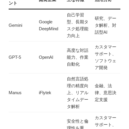
ント
自己学習
研究、デー
Google
型、長期タ
Gemini
タ解析、対
DeepMind
スク処理能
話型AI
力向上
カスタマー
高度な対話
サポート、
GPT-5
OpenAI
能力、作業
ソフトウェ
自動化
ア開発
自然言語処
理の精度向
金融、法
Manus
iFlytek
上、リアル
律、意思決
タイムデー
定支援
タ解析
カスタマー
安全性と倫
サポート、
理性を重