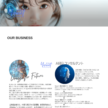
コ
ン
テ
ン
YUINET PROVIDE AI FOR YOU
ツ
へ
ス
OUR BUSINESS
キ
ッ
プ