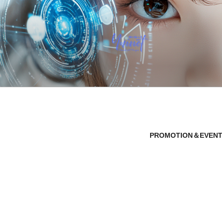
コ
ン
テ
ン
ツ
へ
YUINET PRO
ス
キ
ッ
プ
PROMOTION＆EVEN