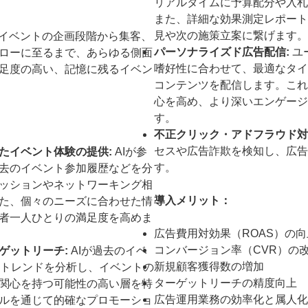
リアルタイムに予算配分や入札
また、詳細な効果測定レポート
見や次の施策立案に繋げます。
、イベントの企画段階から集客、
パーソナライズド広告配信:
ユ
ローに至るまで、あらゆる側面
嗜好性に合わせて、最適なタイ
足度の高い、記憶に残るイベン
コンテンツを配信します。これ
心を高め、より深いエンゲージ
す。
不正クリック・アドフラウド対
セスや広告詐欺を検知し、広告
たイベント体験の提供:
AIが参
す。
去のイベント参加履歴などを分
ッションやネットワーキング相
導入メリット：
た、個々のニーズに合わせた情
者一人ひとりの満足度を高めま
広告費用対効果（ROAS）の向
コンバージョン率（CVR）の
ゲットリーチ:
AIが過去のイベ
新規顧客獲得数の増加
のトレンドを分析し、イベントの
ターゲットリーチの精度向上
関心を持つ可能性の高い層を特
広告運用業務の効率化と属人化
ルを通じて的確なプロモーショ