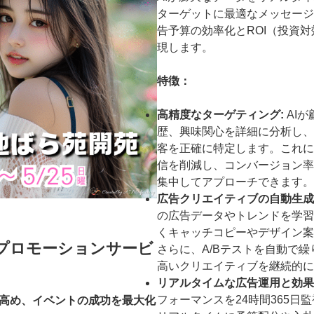
ターゲットに最適なメッセージ
告予算の効率化とROI（投資
現します。
特徴：
高精度なターゲティング:
AI
歴、興味関心を詳細に分析し、
客を正確に特定します。これに
信を削減し、コンバージョン率
集中してアプローチできます。
広告クリエイティブの自動生成
の広告データやトレンドを学習
くキャッチコピーやデザイン案
ントプロモーションサービ
さらに、A/Bテストを自動で
高いクリエイティブを継続的に
リアルタイムな広告運用と効果
フォーマンスを24時間365日
高め、イベントの成功を最大化